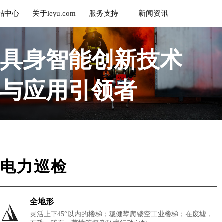
品中心
关于leyu.com
服务支持
新闻资讯
乐鱼
具身智能创新技术
与应用引领者
帮助人类分担危险与重复性工作
电力巡检
全地形
灵活上下45°以内的楼梯；稳健攀爬镂空工业楼梯；在废墟，