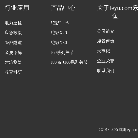
行业应用
产品中心
关于leyu.com
鱼
电力巡检
绝影Lite3
公司简介
应急救援
绝影X20
愿景使命
管廊隧道
绝影X30
大事记
金属冶炼
J60系列关节
企业荣誉
建筑测绘
J80 & J100系列关节
联系我们
教育科研
©2017-2025 杭州ley