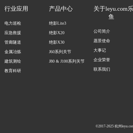
行业应用
产品中心
关于leyu.com
鱼
电力巡检
绝影Lite3
公司简介
应急救援
绝影X20
愿景使命
管廊隧道
绝影X30
大事记
金属冶炼
J60系列关节
企业荣誉
建筑测绘
J80 & J100系列关节
联系我们
教育科研
©2017-2025 杭州ley