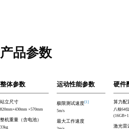
产品参数
整体参数
运动性能参数
硬件
站立尺寸
算力配
[1]
极限测试速度
820mm×430mm ×570mm
八核64
5m/s
(16GB+1
整机重量（含电池）
最大工作速度
激光雷达
33kg
2m/s