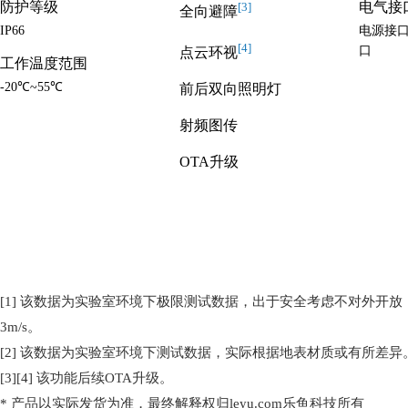
防护等级
电气接
[3]
全向避障
IP66
电源接口
[4]
口
点云环视
工作温度范围
-20℃~55℃
前后双向照明灯
射频图传
OTA升级
[1] 该数据为实验室环境下极限测试数据，出于安全考虑不对外开
3m/s。
[2] 该数据为实验室环境下测试数据，实际根据地表材质或有所差异
[3][4] 该功能后续OTA升级。
* 产品以实际发货为准，最终解释权归leyu.com乐鱼科技所有