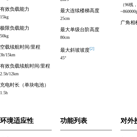
（96线，3
有效负载能力
最大连续楼梯高度
~860000
15kg
25cm
广角相机
极限负载能力
最大单级台阶高度
50kg
80cm
空载续航时间/里程
[2]
最大斜坡坡度
3h/15km
45°
有效负载续航时间/里程
2.5h/12km
充电时长（单块电池）
1.5h
环境适应性
功能列表
对外