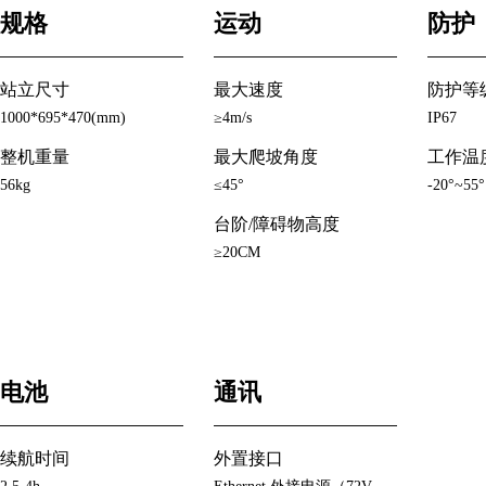
规格
运动
防护
站立尺寸
最大速度
防护等
1000*695*470(mm)
≥4m/s
IP67
整机重量
最大爬坡角度
工作温
56kg
≤45°
-20°~55°
台阶/障碍物高度
≥20CM
电池
通讯
续航时间
外置接口